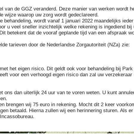
elsel van de GGZ veranderd. Deze manier van werken wordt 
 de wijze waarop uw zorg wordt gedeclareerd.
de behandeling, wordt vanaf 1 januari 2022 maandelijks iede
or u veel sneller inzichtelijk welke rekening is ingediend b
. Dit betekent dat de vooraf geplande tijd van een afspraak w
elde tarieven door de Nederlandse Zorgautoriteit (NZa) zie:
 het eigen risico. Dit geldt ook voor behandeling bij Park 
eft voor een verhoogd eigen risico dan zal uw verzekeraar di
et ons dan uiterlijk 24 uur van te voren weten. U kunt annu
ren.
en brengen wij 75 euro in rekening. Mocht dit 2 keer voorkome
en betaald. Hierna zullen wij een herinnering sturen. Als er 
 Incassobureau.