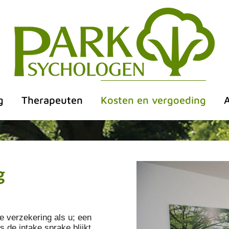
g
Therapeuten
Kosten en vergoeding
g
 verzekering als u; een
s de intake sprake blijkt