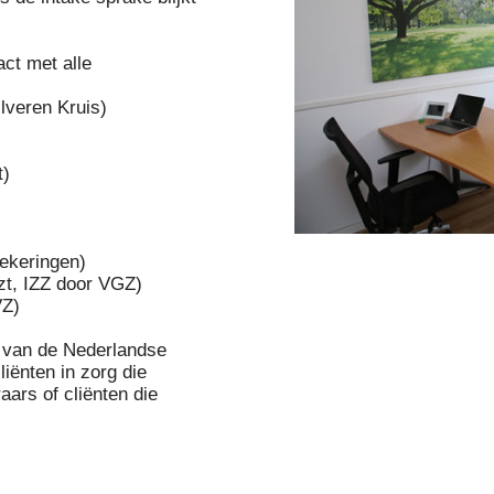
ct met alle
lveren Kruis)
t)
ekeringen)
t, IZZ door VGZ)
VZ)
s van de Nederlandse
ënten in zorg die
aars of cliënten die