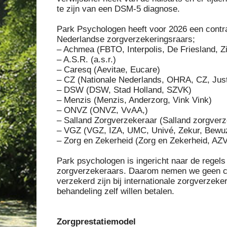
te zijn van een DSM-5 diagnose.
Park Psychologen heeft voor 2026 een contra
Nederlandse zorgverzekeringsraars;
– Achmea (FBTO, Interpolis, De Friesland, Zi
– A.S.R. (a.s.r.)
– Caresq (Aevitae, Eucare)
– CZ (Nationale Nederlands, OHRA, CZ, Jus
– DSW (DSW, Stad Holland, SZVK)
– Menzis (Menzis, Anderzorg, Vink Vink)
– ONVZ (ONVZ, VvAA,)
– Salland Zorgverzekeraar (Salland zorgverz
– VGZ (VGZ, IZA, UMC, Univé, Zekur, Bewuz
– Zorg en Zekerheid (Zorg en Zekerheid, AZ
Park psychologen is ingericht naar de regel
zorgverzekeraars. Daarom nemen we geen cli
verzekerd zijn bij internationale zorgverzeker
behandeling zelf willen betalen.
Zorgprestatiemodel