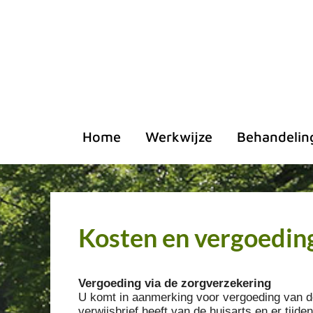
Ga
naar
inhoud
Home
Werkwijze
Behandelin
Kosten en vergoedin
Vergoeding via de zorgverzekering
U komt in aanmerking voor vergoeding van de
verwijsbrief heeft van de huisarts en er tijden